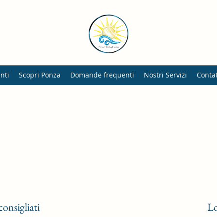
nti
Scopri Ponza
Domande frequenti
Nostri Servizi
Contat
consigliati
Lo