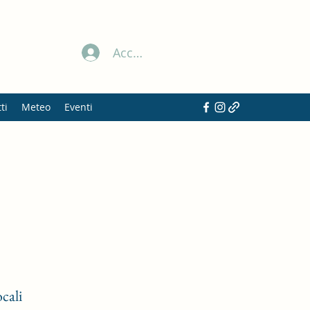
Accedi
ti
Meteo
Eventi
cali