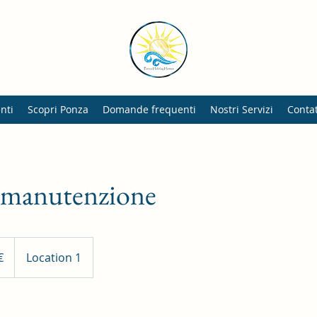
nti
Scopri Ponza
Domande frequenti
Nostri Servizi
Contat
e manutenzione
€
Location 1