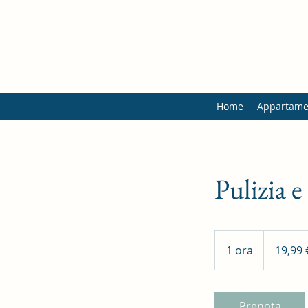
Home
Appartame
Pulizia 
19,99
euro
1 ora
1
19,99 
o
r
Prenota