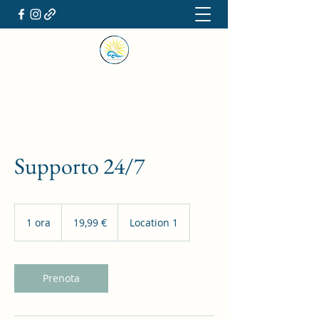
Supporto 24/7
19,99
euro
1 ora
1
19,99 €
Location 1
o
r
Prenota